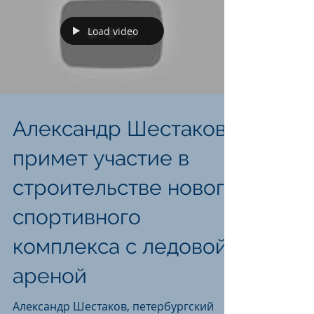
Load video
Александр Шестаков
примет участие в
строительстве нового
спортивного
комплекса с ледовой