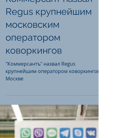
Коммерсант назвал
Regus крупнейшим
московским
оператором
коворкингов